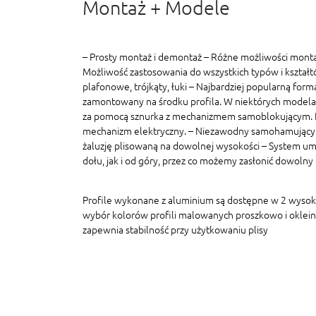
Montaż + Modele
– Prosty montaż i demontaż – Różne możliwości monta
Możliwość zastosowania do wszystkich typów i kształt
plafonowe, trójkąty, łuki – Najbardziej popularną formą
zamontowany na środku profila. W niektórych modelac
za pomocą sznurka z mechanizmem samoblokującym. In
mechanizm elektryczny. – Niezawodny samohamujący
żaluzję plisowaną na dowolnej wysokości – System um
dołu, jak i od góry, przez co możemy zasłonić dowolny
Profile wykonane z aluminium są dostępne w 2 wyso
wybór kolorów profili malowanych proszkowo i oklein
zapewnia stabilność przy użytkowaniu plisy