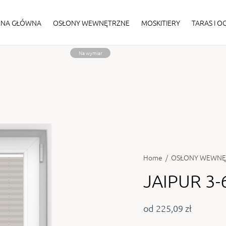
ONA GŁÓWNA
OSŁONY WEWNĘTRZNE
MOSKITIERY
TARAS I 
Na wymiar
Home
/
OSŁONY WEWNĘ
JAIPUR 3-
od 225,09 zł