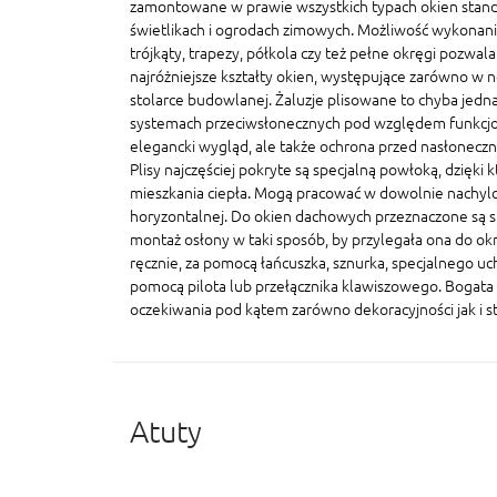
zamontowane w prawie wszystkich typach okien stand
świetlikach i ogrodach zimowych. Możliwość wykonania
trójkąty, trapezy, półkola czy też pełne okręgi pozwal
najróżniejsze kształty okien, występujące zarówno w n
stolarce budowlanej. Żaluzje plisowane to chyba jedna
systemach przeciwsłonecznych pod względem funkcjonal
elegancki wygląd, ale także ochrona przed nasłonecz
Plisy najczęściej pokryte są specjalną powłoką, dzięki 
mieszkania ciepła. Mogą pracować w dowolnie nachylo
horyzontalnej. Do okien dachowych przeznaczone są sp
montaż osłony w taki sposób, by przylegała ona do ok
ręcznie, za pomocą łańcuszka, sznurka, specjalnego u
pomocą pilota lub przełącznika klawiszowego. Bogata 
oczekiwania pod kątem zarówno dekoracyjności jak i s
Atuty