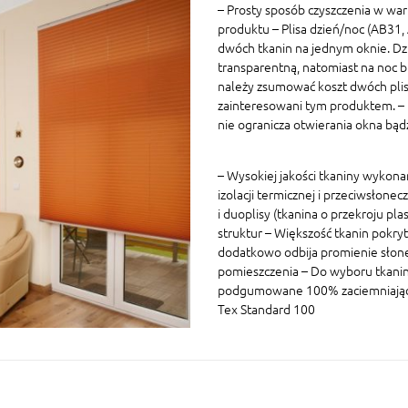
– Prosty sposób czyszczenia w war
produktu – Plisa dzień/noc (AB31
dwóch tkanin na jednym oknie. Dz
transparentną, natomiast na noc 
należy zsumować koszt dwóch plis 
zainteresowani tym produktem. – P
nie ogranicza otwierania okna bą
– Wysokiej jakości tkaniny wykon
izolacji termicznej i przeciwsłonec
i duoplisy (tkanina o przekroju p
struktur – Większość tkanin pokryt
dodatkowo odbija promienie słon
pomieszczenia – Do wyboru tkaniny
podgumowane 100% zaciemniające W
Tex Standard 100