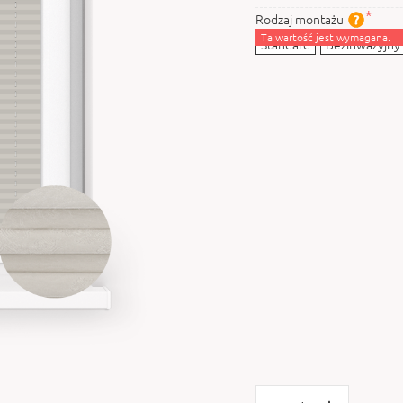
Rodzaj montażu
Ta wartość jest wymagana.
Standard
Bezinwazyjny