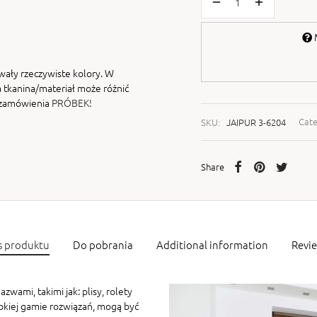
M
wały rzeczywiste kolory. W
 tkanina/materiał może różnić
i zamówienia
PRÓBEK!
SKU:
JAIPUR 3-6204
Cat
Share
s produktu
Do pobrania
Additional information
Revi
zwami, takimi jak: plisy, rolety
rokiej gamie rozwiązań, mogą być