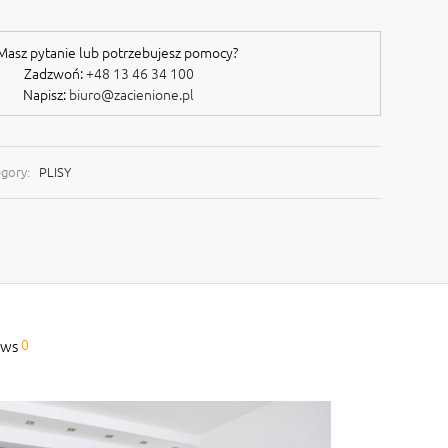
asz pytanie lub potrzebujesz pomocy?
Zadzwoń:
+48 13 46 34 100
Napisz:
biuro@zacienione.pl
egory:
PLISY
0
ews