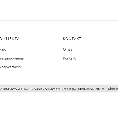
O KLIENTA
KONTAKT
onto
O nas
nie zamówienia
Kontakt
a prywatności
O TESTOWA WERSJA --ŻADNE ZAMÓWIENIA NIE BĘDĄ REALIZOWANE...!!!
Dismis