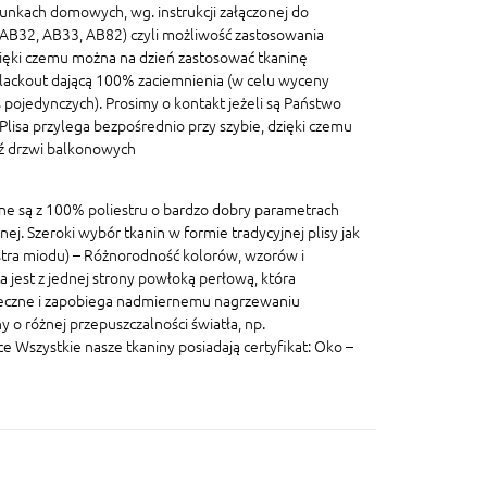
unkach domowych, wg. instrukcji załączonej do
, AB32, AB33, AB82) czyli możliwość zastosowania
ięki czemu można na dzień zastosować tkaninę
blackout dającą 100% zaciemnienia (w celu wyceny
pojedynczych). Prosimy o kontakt jeżeli są Państwo
lisa przylega bezpośrednio przy szybie, dzięki czemu
dź drzwi balkonowych
ane są z 100% poliestru o bardzo dobry parametrach
znej. Szeroki wybór tkanin w formie tradycyjnej plisy jak
lastra miodu) – Różnorodność kolorów, wzorów i
a jest z jednej strony powłoką perłową, która
eczne i zapobiega nadmiernemu nagrzewaniu
 o różnej przepuszczalności światła, np.
szystkie nasze tkaniny posiadają certyfikat: Oko –