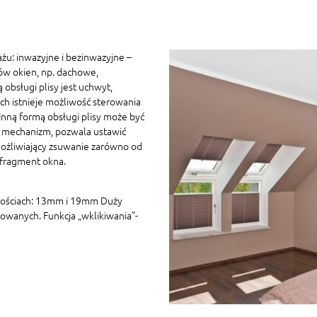
żu: inwazyjne i bezinwazyjne –
ów okien, np. dachowe,
 obsługi plisy jest uchwyt,
h istnieje możliwość sterowania
ną formą obsługi plisy może być
 mechanizm, pozwala ustawić
ożliwiający zsuwanie zarówno od
 fragment okna.
kościach: 13mm i 19mm Duży
owanych. Funkcja „wklikiwania”-