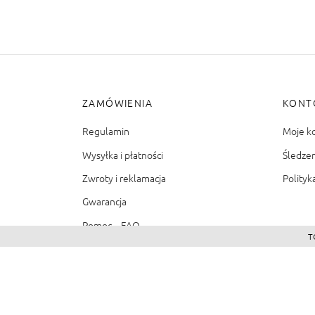
ZAMÓWIENIA
KONT
Regulamin
Moje k
Wysyłka i płatności
Śledze
Zwroty i reklamacja
Polityk
Gwarancja
Pomoc – FAQ
T
©2026 - Zacienione.pl<br>