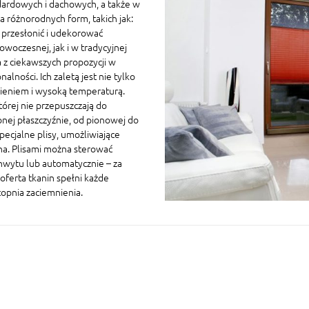
ardowych i dachowych, a także w
 różnorodnych form, takich jak:
a przesłonić i udekorować
owoczesnej, jak i w tradycyjnej
 z ciekawszych propozycji w
ności. Ich zaletą jest nie tylko
nieniem i wysoką temperaturą.
której nie przepuszczają do
nej płaszczyźnie, od pionowej do
ecjalne plisy, umożliwiające
na. Plisami można sterować
chwytu lub automatycznie – za
oferta tkanin spełni każde
topnia zaciemnienia.