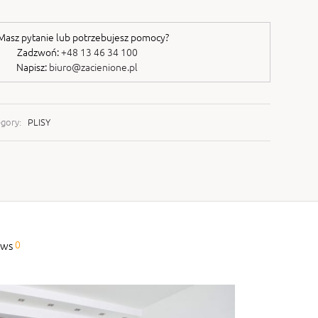
asz pytanie lub potrzebujesz pomocy?
Zadzwoń:
+48 13 46 34 100
Napisz:
biuro@zacienione.pl
egory:
PLISY
0
ews