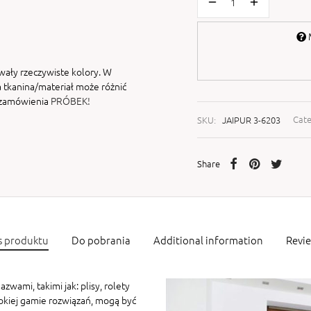
M
wały rzeczywiste kolory. W
 tkanina/materiał może różnić
i zamówienia
PRÓBEK!
SKU:
JAIPUR 3-6203
Cat
Share
s produktu
Do pobrania
Additional information
Revi
zwami, takimi jak: plisy, rolety
rokiej gamie rozwiązań, mogą być