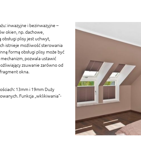
żu: inwazyjne i bezinwazyjne –
ów okien, np. dachowe,
 obsługi plisy jest uchwyt,
h istnieje możliwość sterowania
ną formą obsługi plisy może być
 mechanizm, pozwala ustawić
ożliwiający zsuwanie zarówno od
 fragment okna.
kościach: 13mm i 19mm Duży
owanych. Funkcja „wklikiwania”-