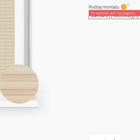
Rodzaj montażu
Ta wartość jest wymagana.
Standard
Bezinwazyjny