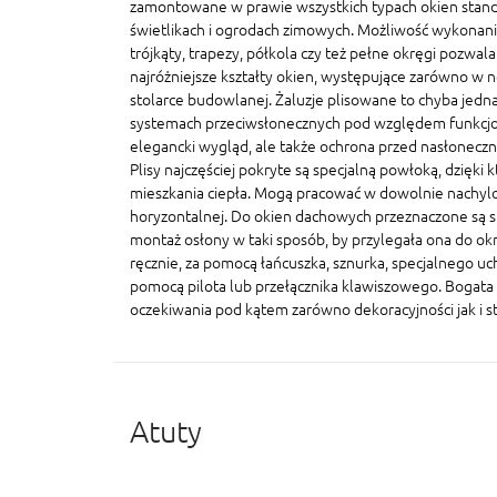
zamontowane w prawie wszystkich typach okien stand
świetlikach i ogrodach zimowych. Możliwość wykonania
trójkąty, trapezy, półkola czy też pełne okręgi pozwal
najróżniejsze kształty okien, występujące zarówno w n
stolarce budowlanej. Żaluzje plisowane to chyba jedna
systemach przeciwsłonecznych pod względem funkcjonal
elegancki wygląd, ale także ochrona przed nasłonecz
Plisy najczęściej pokryte są specjalną powłoką, dzięki 
mieszkania ciepła. Mogą pracować w dowolnie nachylo
horyzontalnej. Do okien dachowych przeznaczone są sp
montaż osłony w taki sposób, by przylegała ona do ok
ręcznie, za pomocą łańcuszka, sznurka, specjalnego u
pomocą pilota lub przełącznika klawiszowego. Bogata 
oczekiwania pod kątem zarówno dekoracyjności jak i s
Atuty