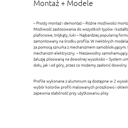
Montaż + Modele
– Prosty montaż i demontaż – Różne możliwości monta
Możliwość zastosowania do wszystkich typów i kształt
plafonowe, trójkąty, łuki – Najbardziej popularną formą
zamontowany na środku profila. W niektórych modelac
za pomocą sznurka z mechanizmem samoblokującym. In
mechanizm elektryczny. – Niezawodny samohamujący
żaluzję plisowaną na dowolnej wysokości – System um
dołu, jak i od góry, przez co możemy zasłonić dowolny
Profile wykonane z aluminium są dostępne w 2 wyso
wybór kolorów profili malowanych proszkowo i oklein
zapewnia stabilność przy użytkowaniu plisy