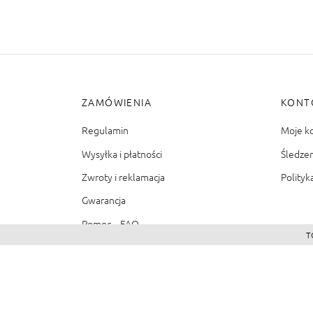
ZAMÓWIENIA
KONT
Regulamin
Moje k
Wysyłka i płatności
Śledze
Zwroty i reklamacja
Polityk
Gwarancja
Pomoc – FAQ
T
©2026 - Zacienione.pl<br>