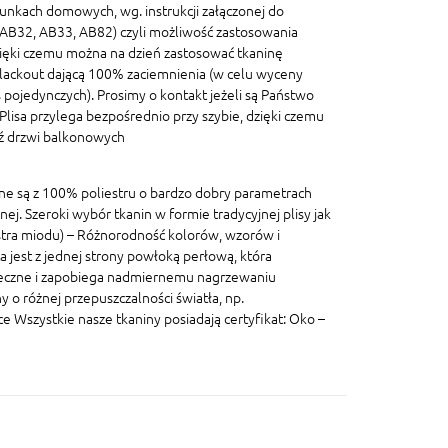
unkach domowych, wg. instrukcji załączonej do
, AB32, AB33, AB82) czyli możliwość zastosowania
ięki czemu można na dzień zastosować tkaninę
blackout dającą 100% zaciemnienia (w celu wyceny
pojedynczych). Prosimy o kontakt jeżeli są Państwo
lisa przylega bezpośrednio przy szybie, dzięki czemu
dź drzwi balkonowych
ane są z 100% poliestru o bardzo dobry parametrach
znej. Szeroki wybór tkanin w formie tradycyjnej plisy jak
lastra miodu) – Różnorodność kolorów, wzorów i
a jest z jednej strony powłoką perłową, która
eczne i zapobiega nadmiernemu nagrzewaniu
 o różnej przepuszczalności światła, np.
szystkie nasze tkaniny posiadają certyfikat: Oko –