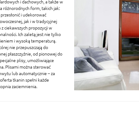
ardowych i dachowych, a także w
 różnorodnych form, takich jak:
a przesłonić i udekorować
owoczesnej, jak i w tradycyjnej
 z ciekawszych propozycji w
ności. Ich zaletą jest nie tylko
nieniem i wysoką temperaturą.
której nie przepuszczają do
nej płaszczyźnie, od pionowej do
ecjalne plisy, umożliwiające
na. Plisami można sterować
chwytu lub automatycznie – za
oferta tkanin spełni każde
topnia zaciemnienia.