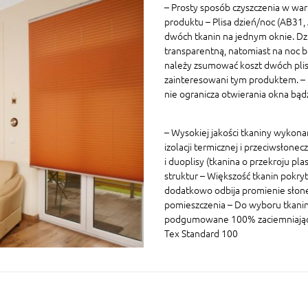
– Prosty sposób czyszczenia w war
produktu – Plisa dzień/noc (AB31
dwóch tkanin na jednym oknie. Dz
transparentną, natomiast na noc 
należy zsumować koszt dwóch plis 
zainteresowani tym produktem. – P
nie ogranicza otwierania okna bą
– Wysokiej jakości tkaniny wykon
izolacji termicznej i przeciwsłonec
i duoplisy (tkanina o przekroju p
struktur – Większość tkanin pokryt
dodatkowo odbija promienie słon
pomieszczenia – Do wyboru tkaniny
podgumowane 100% zaciemniające W
Tex Standard 100