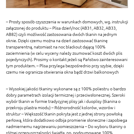
– Prosty sposób czyszczenia w warunkach domowych, wg. instrukcji
załączonej do produktu – Plisa dzień/noc (AB31, AB32, AB33,
AB82) czyli możliwość zastosowania dwóch tkanin na jednym
oknie. Dzięki czemu można na dzień zastosować tkaninę
transparentną, natomiast na noc blackout dającą 100%
zaciemnienia (w celu wyceny należy zsumować koszt dwóch plis
pojedynczych). Prosimy o kontakt jeżeli są Państwo zainteresowani
tym produktem. – Plisa przylega bezpośrednio przy szybie, dzięki
czemu nie ogranicza otwierania okna bądź drzwi balkonowych
– Wysokiej jakości tkaniny wykonane są z 100% poliestru o bardzo
dobry parametrach izolacji termicznej i przeciwsłonecznej. Szeroki
wybór tkanin w formie tradycyjnej plisy jak i duoplisy (tkanina o
przekroju plastra miodu) – Różnorodność kolorów, wzorów i
struktur – Większość tkanin pokryta jest z jednej strony powłoką
perłową, która dodatkowo odbija promienie słoneczne i zapobiega
nadmiernemu nagrzewaniu pomieszczenia – Do wyboru tkaniny o
różnej przepuszczalności światła, np. podgumowane 100%