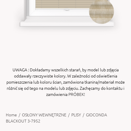
ENY
tiera zwijana MZN
UWAGA
: Dokładamy wszelkich starań, by model lub zdjęcia
oddawały rzeczywiste kolory. W zależności od oświetlenia
pomieszczenia lub koloru ścian, zamówiona tkanina/materiał może
różnić się od tego na modelu lub zdjęciu. Zachęcamy do kontaktu i
zamówienia
PRÓBEK!
Home
/
OSŁONY WEWNĘTRZNE
/
PLISY
/
GIOCONDA
BLACKOUT 3-7952