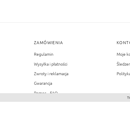
ZAMÓWIENIA
KONT
Regulamin
Moje k
Wysyłka i płatności
Śledze
Zwroty i reklamacja
Polityk
Gwarancja
Pomoc – FAQ
T
©2026 - Zacienione.pl<br>