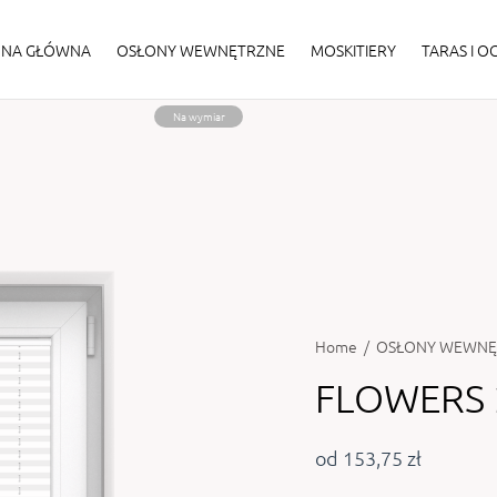
ONA GŁÓWNA
OSŁONY WEWNĘTRZNE
MOSKITIERY
TARAS I 
Na wymiar
Home
/
OSŁONY WEWNĘ
FLOWERS 
od 153,75 zł