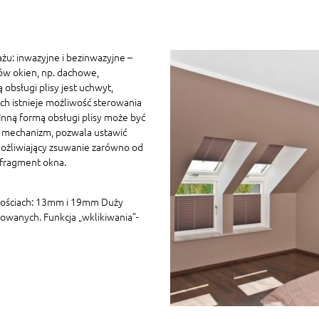
żu: inwazyjne i bezinwazyjne –
ów okien, np. dachowe,
 obsługi plisy jest uchwyt,
h istnieje możliwość sterowania
ną formą obsługi plisy może być
 mechanizm, pozwala ustawić
ożliwiający zsuwanie zarówno od
 fragment okna.
kościach: 13mm i 19mm Duży
owanych. Funkcja „wklikiwania”-