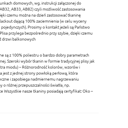
unkach domowych, wg. instrukcji załączonej do
, AB32, AB33, AB82) czyli możliwość zastosowania
ięki czemu można na dzień zastosować tkaninę
blackout dającą 100% zaciemnienia (w celu wyceny
pojedynczych). Prosimy o kontakt jeżeli są Państwo
lisa przylega bezpośrednio przy szybie, dzięki czemu
dź drzwi balkonowych
ane są z 100% poliestru o bardzo dobry parametrach
znej. Szeroki wybór tkanin w formie tradycyjnej plisy jak
lastra miodu) – Różnorodność kolorów, wzorów i
a jest z jednej strony powłoką perłową, która
eczne i zapobiega nadmiernemu nagrzewaniu
 o różnej przepuszczalności światła, np.
szystkie nasze tkaniny posiadają certyfikat: Oko –