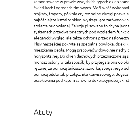
zamontowane w prawie wszystkich typach okien stand
świetlikach i ogrodach zimowych. Możliwość wykonania
trójkąty, trapezy, półkola czy też pełne okręgi pozwal
najróżniejsze kształty okien, występujące zarówno w n
stolarce budowlanej. Żaluzje plisowane to chyba jedna
systemach przeciwsłonecznych pod względem funkcjonal
elegancki wygląd, ale także ochrona przed nasłonecz
Plisy najczęściej pokryte są specjalną powłoką, dzięki 
mieszkania ciepła. Mogą pracować w dowolnie nachylo
horyzontalnej. Do okien dachowych przeznaczone są sp
montaż osłony w taki sposób, by przylegała ona do ok
ręcznie, za pomocą łańcuszka, sznurka, specjalnego u
pomocą pilota lub przełącznika klawiszowego. Bogata 
oczekiwania pod kątem zarówno dekoracyjności jak i s
Atuty