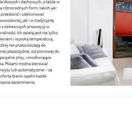
ardowych i dachowych, a także w
 różnorodnych form, takich jak:
a przesłonić i udekorować
owoczesnej, jak i w tradycyjnej
 z ciekawszych propozycji w
ności. Ich zaletą jest nie tylko
nieniem i wysoką temperaturą.
której nie przepuszczają do
nej płaszczyźnie, od pionowej do
ecjalne plisy, umożliwiające
na. Plisami można sterować
chwytu lub automatycznie – za
oferta tkanin spełni każde
topnia zaciemnienia.