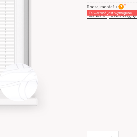
Rodzaj montażu
Ta wartość jest wymagana.
Standard
Bezinwazyjny