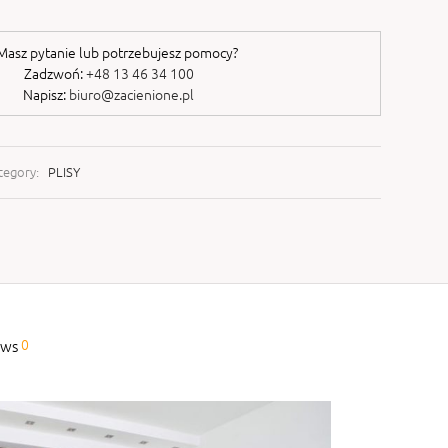
asz pytanie lub potrzebujesz pomocy?
Zadzwoń:
+48 13 46 34 100
Napisz:
biuro@zacienione.pl
tegory:
PLISY
0
ews