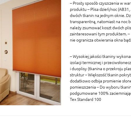
– Prosty sposób czyszczenia w war
produktu – Plisa dzień/noc (AB31
dwóch tkanin na jednym oknie. Dz
transparentną, natomiast na noc 
należy zsumować koszt dwóch plis 
zainteresowani tym produktem. – P
nie ogranicza otwierania okna bą
– Wysokiej jakości tkaniny wykon
izolacji termicznej i przeciwsłonec
i duoplisy (tkanina o przekroju p
struktur – Większość tkanin pokryt
dodatkowo odbija promienie słon
pomieszczenia – Do wyboru tkaniny
podgumowane 100% zaciemniające W
Tex Standard 100