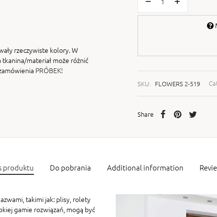
M
wały rzeczywiste kolory. W
 tkanina/materiał może różnić
i zamówienia
PRÓBEK!
SKU:
FLOWERS 2-519
Ca
Share
s produktu
Do pobrania
Additional information
Revi
zwami, takimi jak: plisy, rolety
rokiej gamie rozwiązań, mogą być