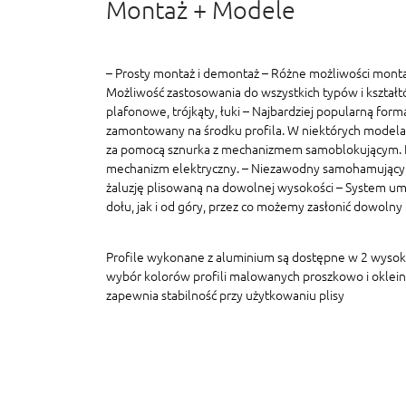
Montaż + Modele
– Prosty montaż i demontaż – Różne możliwości monta
Możliwość zastosowania do wszystkich typów i kształt
plafonowe, trójkąty, łuki – Najbardziej popularną formą
zamontowany na środku profila. W niektórych modelac
za pomocą sznurka z mechanizmem samoblokującym. In
mechanizm elektryczny. – Niezawodny samohamujący
żaluzję plisowaną na dowolnej wysokości – System um
dołu, jak i od góry, przez co możemy zasłonić dowolny
Profile wykonane z aluminium są dostępne w 2 wyso
wybór kolorów profili malowanych proszkowo i oklein
zapewnia stabilność przy użytkowaniu plisy