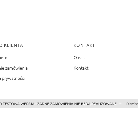
O KLIENTA
KONTAKT
onto
O nas
nie zamówienia
Kontakt
a prywatności
O TESTOWA WERSJA --ŻADNE ZAMÓWIENIA NIE BĘDĄ REALIZOWANE...!!!
Dismis