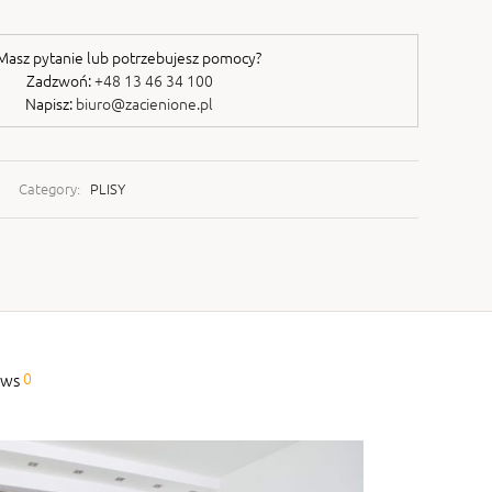
asz pytanie lub potrzebujesz pomocy?
Zadzwoń:
+48 13 46 34 100
Napisz:
biuro@zacienione.pl
Category:
PLISY
0
ews