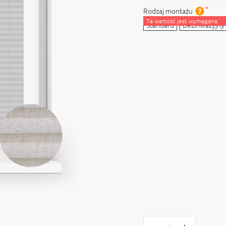
Rodzaj montażu
Ta wartość jest wymagana.
Standard
Bezinwazyjny