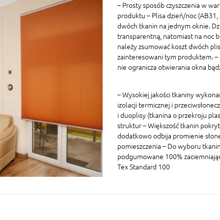
– Prosty sposób czyszczenia w war
produktu – Plisa dzień/noc (AB31
dwóch tkanin na jednym oknie. Dz
transparentną, natomiast na noc 
należy zsumować koszt dwóch plis 
zainteresowani tym produktem. – P
nie ogranicza otwierania okna bą
– Wysokiej jakości tkaniny wykon
izolacji termicznej i przeciwsłonec
i duoplisy (tkanina o przekroju p
struktur – Większość tkanin pokryt
dodatkowo odbija promienie słon
pomieszczenia – Do wyboru tkaniny
podgumowane 100% zaciemniające W
Tex Standard 100