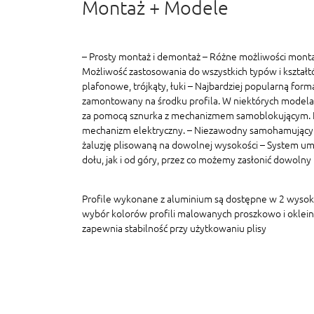
Montaż + Modele
– Prosty montaż i demontaż – Różne możliwości monta
Możliwość zastosowania do wszystkich typów i kształt
plafonowe, trójkąty, łuki – Najbardziej popularną formą
zamontowany na środku profila. W niektórych modelac
za pomocą sznurka z mechanizmem samoblokującym. In
mechanizm elektryczny. – Niezawodny samohamujący
żaluzję plisowaną na dowolnej wysokości – System um
dołu, jak i od góry, przez co możemy zasłonić dowolny
Profile wykonane z aluminium są dostępne w 2 wyso
wybór kolorów profili malowanych proszkowo i oklein
zapewnia stabilność przy użytkowaniu plisy