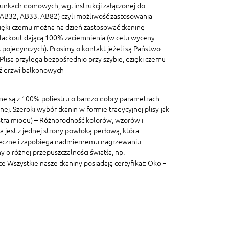
unkach domowych, wg. instrukcji załączonej do
, AB32, AB33, AB82) czyli możliwość zastosowania
ięki czemu można na dzień zastosować tkaninę
blackout dającą 100% zaciemnienia (w celu wyceny
pojedynczych). Prosimy o kontakt jeżeli są Państwo
lisa przylega bezpośrednio przy szybie, dzięki czemu
dź drzwi balkonowych
ane są z 100% poliestru o bardzo dobry parametrach
znej. Szeroki wybór tkanin w formie tradycyjnej plisy jak
lastra miodu) – Różnorodność kolorów, wzorów i
a jest z jednej strony powłoką perłową, która
eczne i zapobiega nadmiernemu nagrzewaniu
 o różnej przepuszczalności światła, np.
szystkie nasze tkaniny posiadają certyfikat: Oko –