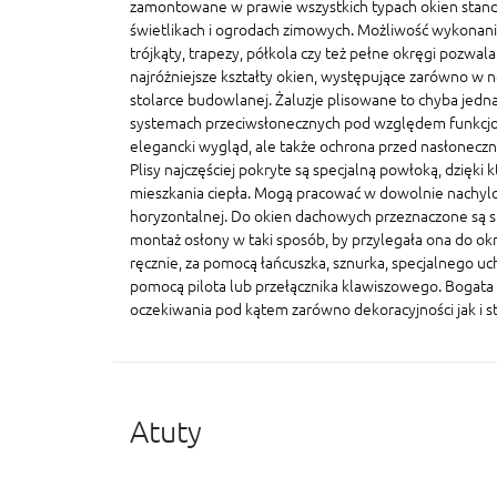
zamontowane w prawie wszystkich typach okien stand
świetlikach i ogrodach zimowych. Możliwość wykonania
trójkąty, trapezy, półkola czy też pełne okręgi pozwal
najróżniejsze kształty okien, występujące zarówno w n
stolarce budowlanej. Żaluzje plisowane to chyba jedna
systemach przeciwsłonecznych pod względem funkcjonal
elegancki wygląd, ale także ochrona przed nasłonecz
Plisy najczęściej pokryte są specjalną powłoką, dzięki 
mieszkania ciepła. Mogą pracować w dowolnie nachylo
horyzontalnej. Do okien dachowych przeznaczone są sp
montaż osłony w taki sposób, by przylegała ona do ok
ręcznie, za pomocą łańcuszka, sznurka, specjalnego u
pomocą pilota lub przełącznika klawiszowego. Bogata 
oczekiwania pod kątem zarówno dekoracyjności jak i s
Atuty