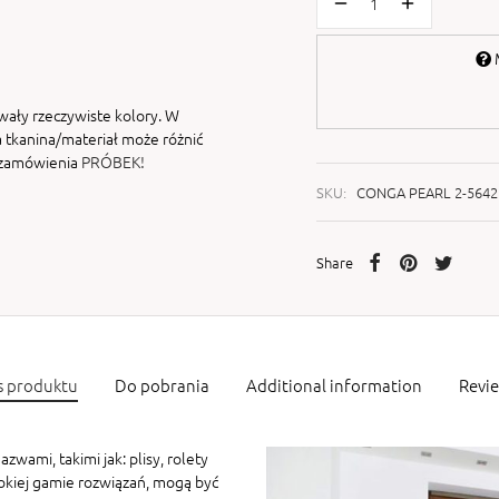
M
wały rzeczywiste kolory. W
 tkanina/materiał może różnić
i zamówienia
PRÓBEK!
SKU:
CONGA PEARL 2-5642
Share
s produktu
Do pobrania
Additional information
Revi
zwami, takimi jak: plisy, rolety
rokiej gamie rozwiązań, mogą być