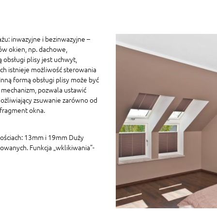
żu: inwazyjne i bezinwazyjne –
ów okien, np. dachowe,
 obsługi plisy jest uchwyt,
h istnieje możliwość sterowania
ną formą obsługi plisy może być
 mechanizm, pozwala ustawić
ożliwiający zsuwanie zarówno od
 fragment okna.
kościach: 13mm i 19mm Duży
owanych. Funkcja „wklikiwania”-