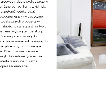
ardowych i dachowych, a także w
 różnorodnych form, takich jak:
a przesłonić i udekorować
owoczesnej, jak i w tradycyjnej
 z ciekawszych propozycji w
ności. Ich zaletą jest nie tylko
nieniem i wysoką temperaturą.
której nie przepuszczają do
nej płaszczyźnie, od pionowej do
ecjalne plisy, umożliwiające
na. Plisami można sterować
chwytu lub automatycznie – za
oferta tkanin spełni każde
topnia zaciemnienia.