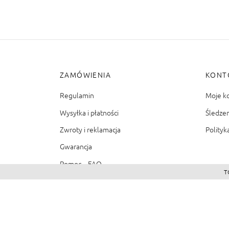
ZAMÓWIENIA
KONT
Regulamin
Moje k
Wysyłka i płatności
Śledze
Zwroty i reklamacja
Polityk
Gwarancja
Pomoc – FAQ
T
©2026 - Zacienione.pl<br>