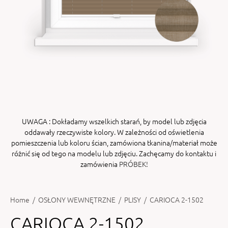
ENY
tiera zwijana MZN
UWAGA
: Dokładamy wszelkich starań, by model lub zdjęcia
oddawały rzeczywiste kolory. W zależności od oświetlenia
pomieszczenia lub koloru ścian, zamówiona tkanina/materiał może
różnić się od tego na modelu lub zdjęciu. Zachęcamy do kontaktu i
zamówienia
PRÓBEK!
Home
/
OSŁONY WEWNĘTRZNE
/
PLISY
/
CARIOCA 2-1502
CARIOCA 2-1502