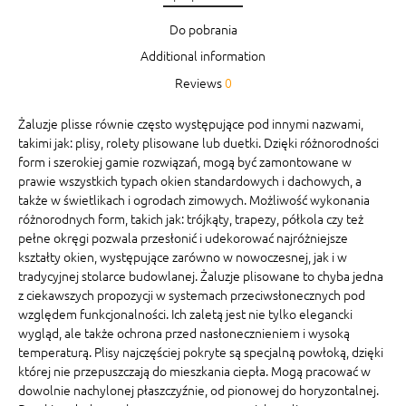
Do pobrania
Additional information
Reviews
0
Żaluzje plisse równie często występujące pod innymi nazwami,
takimi jak: plisy, rolety plisowane lub duetki. Dzięki różnorodności
form i szerokiej gamie rozwiązań, mogą być zamontowane w
prawie wszystkich typach okien standardowych i dachowych, a
także w świetlikach i ogrodach zimowych. Możliwość wykonania
różnorodnych form, takich jak: trójkąty, trapezy, półkola czy też
pełne okręgi pozwala przesłonić i udekorować najróżniejsze
kształty okien, występujące zarówno w nowoczesnej, jak i w
tradycyjnej stolarce budowlanej. Żaluzje plisowane to chyba jedna
z ciekawszych propozycji w systemach przeciwsłonecznych pod
względem funkcjonalności. Ich zaletą jest nie tylko elegancki
wygląd, ale także ochrona przed nasłonecznieniem i wysoką
temperaturą. Plisy najczęściej pokryte są specjalną powłoką, dzięki
której nie przepuszczają do mieszkania ciepła. Mogą pracować w
dowolnie nachylonej płaszczyźnie, od pionowej do horyzontalnej.