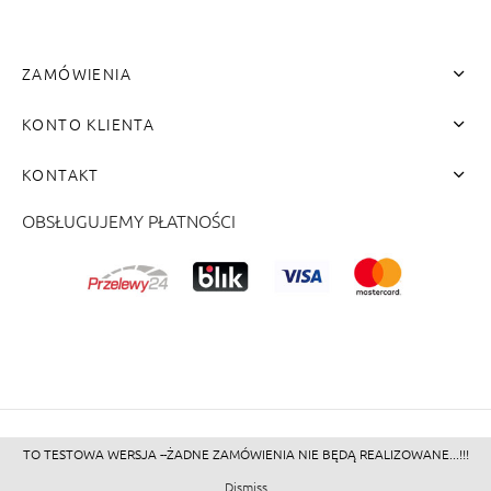
ZAMÓWIENIA
KONTO KLIENTA
KONTAKT
OBSŁUGUJEMY PŁATNOŚCI
me"]
TO TESTOWA WERSJA --ŻADNE ZAMÓWIENIA NIE BĘDĄ REALIZOWANE...!!!
©2026 - Zacienione.pl<br>
Dismiss