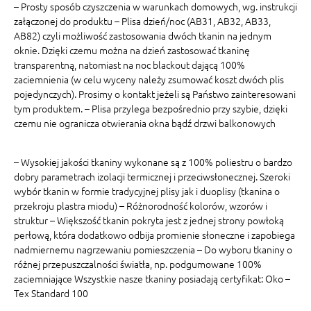
– Prosty sposób czyszczenia w warunkach domowych, wg. instrukcji
załączonej do produktu – Plisa dzień/noc (AB31, AB32, AB33,
AB82) czyli możliwość zastosowania dwóch tkanin na jednym
oknie. Dzięki czemu można na dzień zastosować tkaninę
transparentną, natomiast na noc blackout dającą 100%
zaciemnienia (w celu wyceny należy zsumować koszt dwóch plis
pojedynczych). Prosimy o kontakt jeżeli są Państwo zainteresowani
tym produktem. – Plisa przylega bezpośrednio przy szybie, dzięki
czemu nie ogranicza otwierania okna bądź drzwi balkonowych
– Wysokiej jakości tkaniny wykonane są z 100% poliestru o bardzo
dobry parametrach izolacji termicznej i przeciwsłonecznej. Szeroki
wybór tkanin w formie tradycyjnej plisy jak i duoplisy (tkanina o
przekroju plastra miodu) – Różnorodność kolorów, wzorów i
struktur – Większość tkanin pokryta jest z jednej strony powłoką
perłową, która dodatkowo odbija promienie słoneczne i zapobiega
nadmiernemu nagrzewaniu pomieszczenia – Do wyboru tkaniny o
różnej przepuszczalności światła, np. podgumowane 100%
zaciemniające Wszystkie nasze tkaniny posiadają certyfikat: Oko –
Tex Standard 100