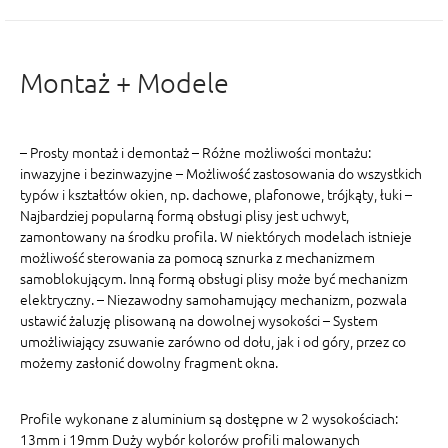
Montaż + Modele
– Prosty montaż i demontaż – Różne możliwości montażu:
inwazyjne i bezinwazyjne – Możliwość zastosowania do wszystkich
typów i kształtów okien, np. dachowe, plafonowe, trójkąty, łuki –
Najbardziej popularną formą obsługi plisy jest uchwyt,
zamontowany na środku profila. W niektórych modelach istnieje
możliwość sterowania za pomocą sznurka z mechanizmem
samoblokującym. Inną formą obsługi plisy może być mechanizm
elektryczny. – Niezawodny samohamujący mechanizm, pozwala
ustawić żaluzję plisowaną na dowolnej wysokości – System
umożliwiający zsuwanie zarówno od dołu, jak i od góry, przez co
możemy zasłonić dowolny fragment okna.
Profile wykonane z aluminium są dostępne w 2 wysokościach:
13mm i 19mm Duży wybór kolorów profili malowanych