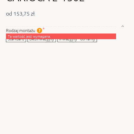
od 153,75 zł
Rodzaj montażu
Ta wartość jest wymagana.
Standard
Bezinwazyjny
Inwazyjny - do ramy