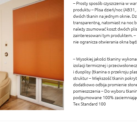
– Prosty sposób czyszczenia w war
produktu – Plisa dzień/noc (AB31
dwóch tkanin na jednym oknie. Dz
transparentną, natomiast na noc 
należy zsumować koszt dwóch plis 
zainteresowani tym produktem. – P
nie ogranicza otwierania okna bą
– Wysokiej jakości tkaniny wykon
izolacji termicznej i przeciwsłonec
i duoplisy (tkanina o przekroju p
struktur – Większość tkanin pokryt
dodatkowo odbija promienie słon
pomieszczenia – Do wyboru tkaniny
podgumowane 100% zaciemniające W
Tex Standard 100