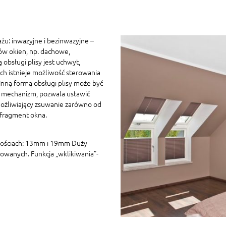
żu: inwazyjne i bezinwazyjne –
ów okien, np. dachowe,
 obsługi plisy jest uchwyt,
h istnieje możliwość sterowania
ną formą obsługi plisy może być
 mechanizm, pozwala ustawić
ożliwiający zsuwanie zarówno od
 fragment okna.
kościach: 13mm i 19mm Duży
owanych. Funkcja „wklikiwania”-