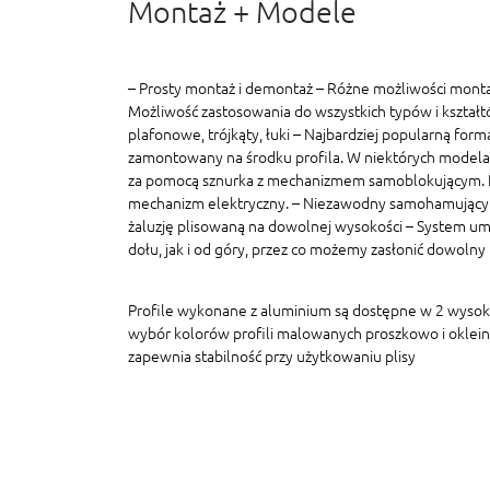
Montaż + Modele
– Prosty montaż i demontaż – Różne możliwości monta
Możliwość zastosowania do wszystkich typów i kształt
plafonowe, trójkąty, łuki – Najbardziej popularną formą
zamontowany na środku profila. W niektórych modelac
za pomocą sznurka z mechanizmem samoblokującym. In
mechanizm elektryczny. – Niezawodny samohamujący
żaluzję plisowaną na dowolnej wysokości – System um
dołu, jak i od góry, przez co możemy zasłonić dowolny
Profile wykonane z aluminium są dostępne w 2 wyso
wybór kolorów profili malowanych proszkowo i oklein
zapewnia stabilność przy użytkowaniu plisy