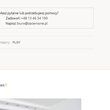
asz pytanie lub potrzebujesz pomocy?
Zadzwoń:
+48 13 46 34 100
Napisz:
biuro@zacienione.pl
tegory:
PLISY
0
ews