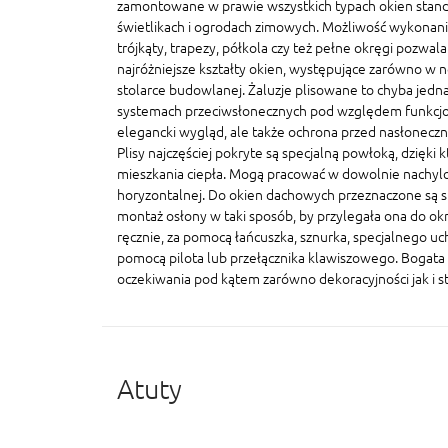
zamontowane w prawie wszystkich typach okien stand
świetlikach i ogrodach zimowych. Możliwość wykonania
trójkąty, trapezy, półkola czy też pełne okręgi pozwal
najróżniejsze kształty okien, występujące zarówno w n
stolarce budowlanej. Żaluzje plisowane to chyba jedna
systemach przeciwsłonecznych pod względem funkcjonal
elegancki wygląd, ale także ochrona przed nasłonecz
Plisy najczęściej pokryte są specjalną powłoką, dzięki 
mieszkania ciepła. Mogą pracować w dowolnie nachylo
horyzontalnej. Do okien dachowych przeznaczone są sp
montaż osłony w taki sposób, by przylegała ona do ok
ręcznie, za pomocą łańcuszka, sznurka, specjalnego u
pomocą pilota lub przełącznika klawiszowego. Bogata 
oczekiwania pod kątem zarówno dekoracyjności jak i s
Atuty