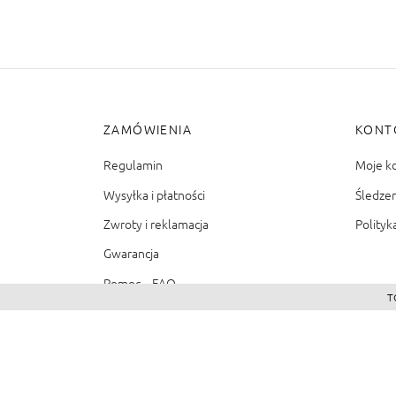
ZAMÓWIENIA
KONT
Regulamin
Moje k
Wysyłka i płatności
Śledze
Zwroty i reklamacja
Polityk
Gwarancja
Pomoc – FAQ
T
©2026 - Zacienione.pl<br>