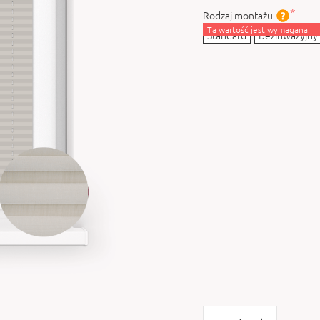
Rodzaj montażu
Ta wartość jest wymagana.
Standard
Bezinwazyjny