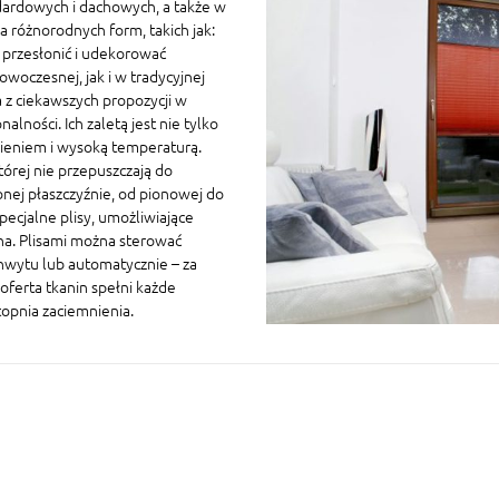
ardowych i dachowych, a także w
 różnorodnych form, takich jak:
a przesłonić i udekorować
owoczesnej, jak i w tradycyjnej
 z ciekawszych propozycji w
ności. Ich zaletą jest nie tylko
nieniem i wysoką temperaturą.
której nie przepuszczają do
nej płaszczyźnie, od pionowej do
ecjalne plisy, umożliwiające
na. Plisami można sterować
chwytu lub automatycznie – za
oferta tkanin spełni każde
topnia zaciemnienia.