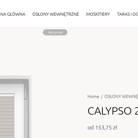
ONA GŁÓWNA
OSŁONY WEWNĘTRZNE
MOSKITIERY
TARAS I 
Na wymiar
Home
/
OSŁONY WEWNĘ
CALYPSO 
od 153,75 zł