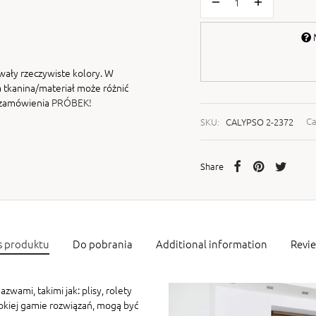
M
wały rzeczywiste kolory. W
 tkanina/materiał może różnić
i zamówienia
PRÓBEK!
SKU:
CALYPSO 2-2372
Ca
Share
s produktu
Do pobrania
Additional information
Revi
zwami, takimi jak: plisy, rolety
rokiej gamie rozwiązań, mogą być