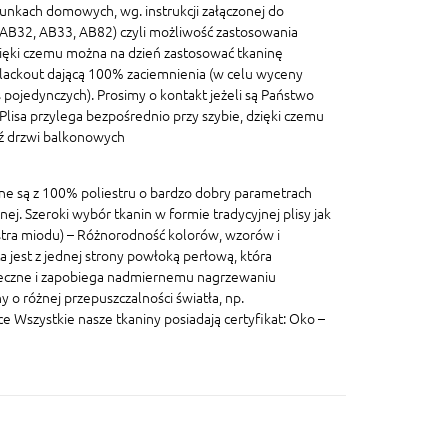
unkach domowych, wg. instrukcji załączonej do
, AB32, AB33, AB82) czyli możliwość zastosowania
ięki czemu można na dzień zastosować tkaninę
blackout dającą 100% zaciemnienia (w celu wyceny
pojedynczych). Prosimy o kontakt jeżeli są Państwo
lisa przylega bezpośrednio przy szybie, dzięki czemu
dź drzwi balkonowych
ane są z 100% poliestru o bardzo dobry parametrach
znej. Szeroki wybór tkanin w formie tradycyjnej plisy jak
lastra miodu) – Różnorodność kolorów, wzorów i
a jest z jednej strony powłoką perłową, która
eczne i zapobiega nadmiernemu nagrzewaniu
 o różnej przepuszczalności światła, np.
szystkie nasze tkaniny posiadają certyfikat: Oko –