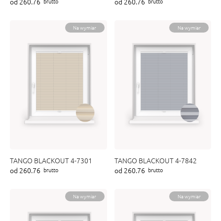
od 260.76
od 260.76
brutto
brutto
ENY
tiera zwijana MZN
Na wymiar
Na wymiar
TANGO BLACKOUT 4-7301
TANGO BLACKOUT 4-7842
od 260.76
od 260.76
brutto
brutto
Na wymiar
Na wymiar