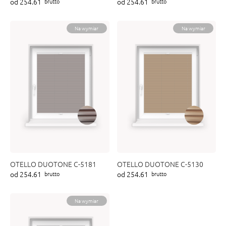
od 254.61
od 254.61
brutto
brutto
ENY
tiera zwijana MZN
Na wymiar
Na wymiar
OTELLO DUOTONE C-5181
OTELLO DUOTONE C-5130
od 254.61
od 254.61
brutto
brutto
Na wymiar