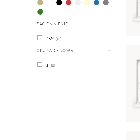
OP
29
od
ZACIEMNIENIE
Wy
75%
(10)
GRUPA CENOWA
3
(10)
OP
22
od
Wy