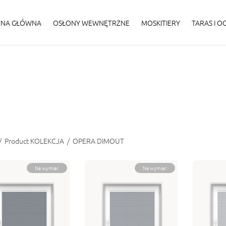
ONA GŁÓWNA
OSŁONY WEWNĘTRZNE
MOSKITIERY
TARAS I 
/
Product KOLEKCJA
/
OPERA DIMOUT
Na wymiar
Na wymiar