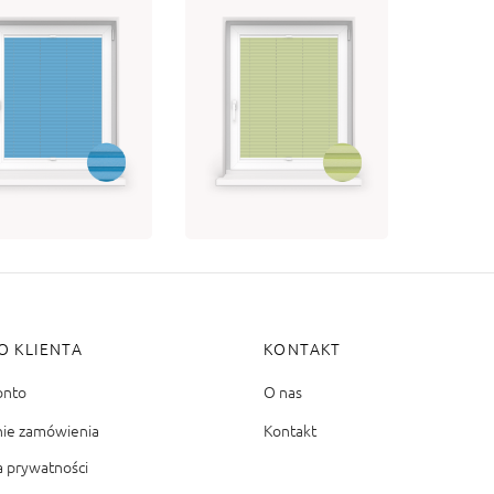
ERA DIMOUT 3-
OPERA DIMOUT 3-
170
24135
 225.09
brutto
od 225.09
brutto
bierz opcję
Wybierz opcję
O KLIENTA
KONTAKT
onto
O nas
nie zamówienia
Kontakt
a prywatności