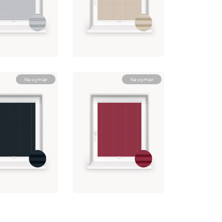
A DIMOUT 3-
OPERA DIMOUT 3-
7
22054
5.09
brutto
od 225.09
brutto
rz opcję
Wybierz opcję
Na wymiar
Na wymiar
A DIMOUT 3-
OPERA DIMOUT 3-
6
28138
5.09
brutto
od 225.09
brutto
rz opcję
Wybierz opcję