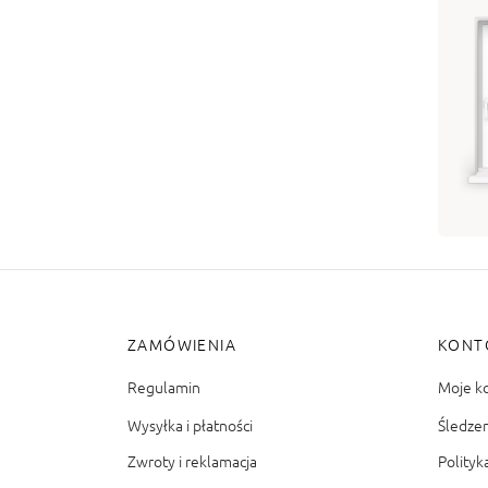
OP
25
od
Wy
ZAMÓWIENIA
KONT
Regulamin
Moje k
Wysyłka i płatności
Śledze
Zwroty i reklamacja
Polityk