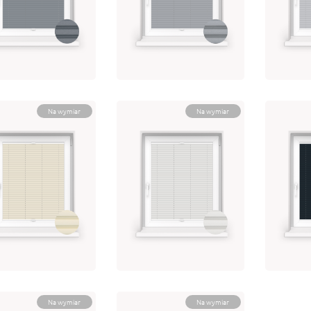
ERA DIMOUT 3-
OPERA DIMOUT 3-
OPER
058
29135
2032
 225.09
brutto
od 225.09
brutto
od 22
bierz opcję
Wybierz opcję
Wybie
Na wymiar
Na wymiar
ERA DIMOUT 3-
OPERA DIMOUT 3-
OPER
011
21000
2913
 225.09
brutto
od 225.09
brutto
od 22
bierz opcję
Wybierz opcję
Wybie
Na wymiar
Na wymiar