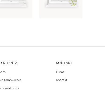
 134.07
brutto
od 134.07
brutto
bierz opcję
Wybierz opcję
O KLIENTA
KONTAKT
onto
O nas
nie zamówienia
Kontakt
a prywatności