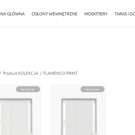
ONA GŁÓWNA
OSŁONY WEWNĘTRZNE
MOSKITIERY
TARAS I 
/
Product KOLEKCJA
/
FLAMENCO PRINT
Na wymiar
Na wymiar
LAMENCO PRINT
FLAMENCO PRINT
1011
1-1012