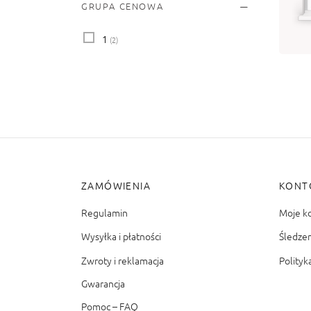
GRUPA CENOWA
od
Wy
1
(2)
ZAMÓWIENIA
KONT
Regulamin
Moje k
Wysyłka i płatności
Śledze
Zwroty i reklamacja
Polityk
Gwarancja
Pomoc – FAQ