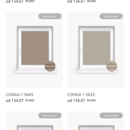
od 134.07
od 134.07
brutto
brutto
ENY
tiera zwijana MZN
Na wymiar
Na wymiar
CONGA 1-5645
CONGA 1-5633
od 134.07
od 134.07
brutto
brutto
Na wymiar
Na wymiar