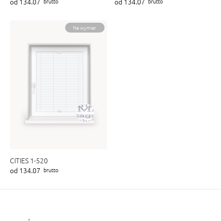
od 134.07
od 134.07
brutto
brutto
ENY
tiera zwijana MZN
Na wymiar
CITIES 1-520
od 134.07
brutto