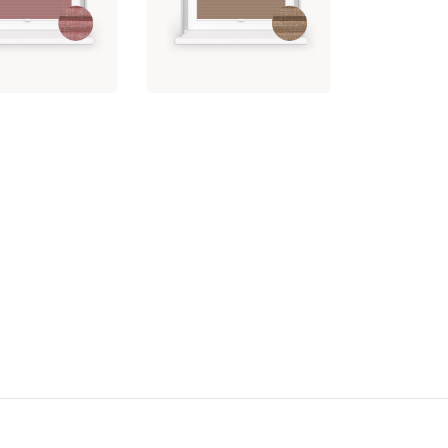
IE 5-7333
BOGGIE 5-7334
7.82
brutto
od 287.82
brutto
rz opcję
Wybierz opcję