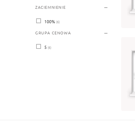
BO
ZACIEMNIENIE
od
Wy
100%
(6)
GRUPA CENOWA
5
(6)
BO
od
Wy