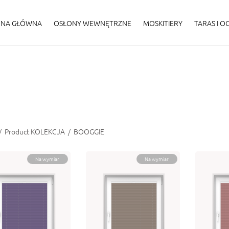
ONA GŁÓWNA
OSŁONY WEWNĘTRZNE
MOSKITIERY
TARAS I 
/
Product KOLEKCJA
/
BOOGGIE
Na wymiar
Na wymiar