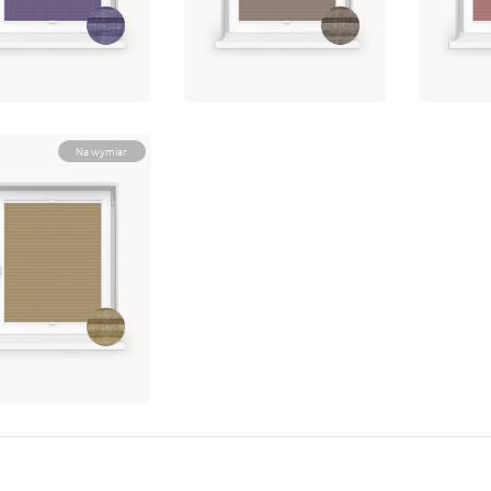
GGIE 5-7336
BOGGIE 5-7332
BOGG
 287.82
brutto
od 287.82
brutto
od 28
bierz opcję
Wybierz opcję
Wybie
Na wymiar
GGIE 5-7337
 287.82
brutto
bierz opcję