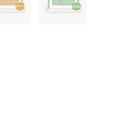
410
5 zł
153,75 zł
rz opcję
Wybierz opcję