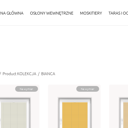
ONA GŁÓWNA
OSŁONY WEWNĘTRZNE
MOSKITIERY
TARAS I 
/
Product KOLEKCJA
/
BIANCA
Na wymiar
Na wymiar
ISA BIANCA 0-
PLISA BIANCA 0-
PLISA