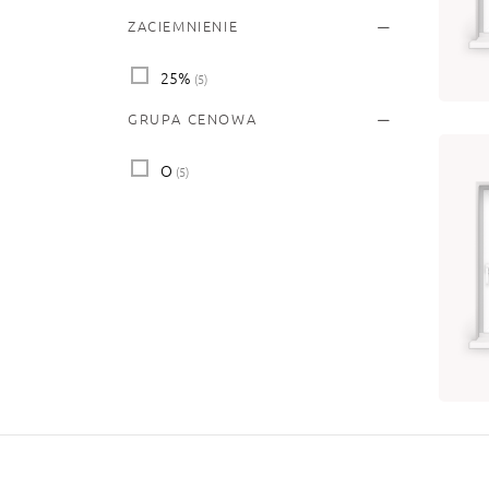
40
ZACIEMNIENIE
15
Wy
25%
(5)
GRUPA CENOWA
O
(5)
PL
40
15
Wy