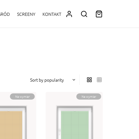
OGRÓD
SCREENY
KONTAKT
Na wymiar
Na wymiar
 BIANCA 0-
PLISA BIANCA 0-