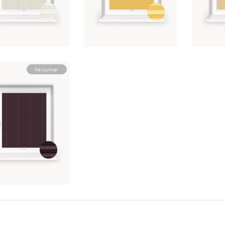
2
405
408
3,75 zł
153,75 zł
153,7
bierz opcję
Wybierz opcję
Wybie
Na wymiar
ISA BIANCA 0-
9
3,75 zł
bierz opcję